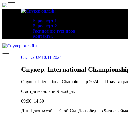
Skip
to
content
Евроспорт 1
Евроспорт 2
Расписание турниров
Контакты.
03.11.2024
10.11.2024
Снукер. International Championsh
Снукер. International Championship 2024 — Прямая тра
Смотрите онлайн 9 ноября.
09:00, 14:30
Дин Цзюньхуэй — Сюй Сы. До победы в 9-ти фрейма